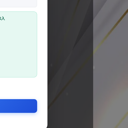
加入
@728zvjnz
友教學