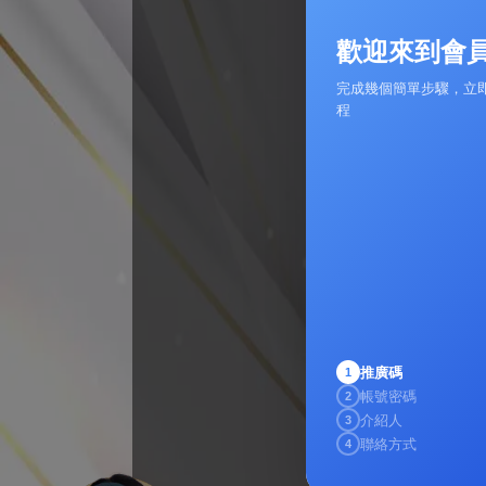
帳號
歡迎來到會
完成幾個簡單步驟，立
程
密碼
確認密碼
通訊軟體
通訊軟體ID
推廣碼
1
帳號密碼
2
介紹人
3
聯絡方式
4