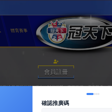
戲
體育賽事
會員註冊
 娛樂城 最值得信賴的平台，誠信經營、有口皆碑、優惠最多、
確認推廣碼
專屬代理 z2