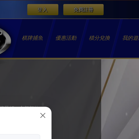
登入
免費註冊
棋牌捕魚
優惠活動
積分兌換
我的遊
服務最好、全年無休。
y06代理 歡迎您
加入